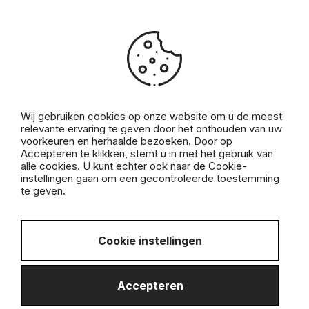
Beste klant,
Wij gebruiken cookies op onze website om u de meest
relevante ervaring te geven door het onthouden van uw
Al meer dan 18 jaar mag ik deel uitmaken van uw
voorkeuren en herhaalde bezoeken. Door op
Accepteren te klikken, stemt u in met het gebruik van
vastgoedverhaal.
alle cookies. U kunt echter ook naar de Cookie-
Daarvoor wil ik u oprecht en van harte bedanken.
instellingen gaan om een gecontroleerde toestemming
te geven.
Dank u voor het vertrouwen, de loyaliteit en de fijne
samenwerkingen doorheen de jaren – zonder u was dit
verhaal nooit mogelijk geweest.
Cookie instellingen
Na 18 intense en mooie jaren voelt het voor mij juist
Accepteren
om ColorCasa af te ronden en een nieuw hoofdstuk te